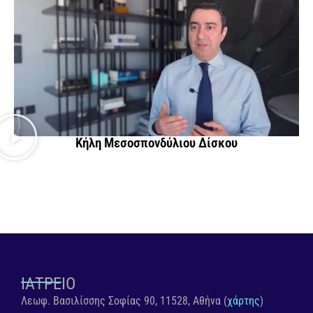
Κήλη Μεσοσπονδύλιου Δίσκου
ΙΑΤΡΕΙΟ
Λεωφ. Βασιλίσσης Σοφίας 90, 11528, Αθήνα (
χάρτης
)