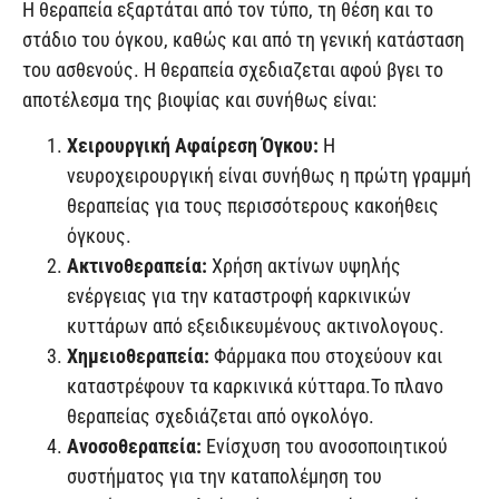
Η θεραπεία εξαρτάται από τον τύπο, τη θέση και το
στάδιο του όγκου, καθώς και από τη γενική κατάσταση
του ασθενούς. Η θεραπεία σχεδιαζεται αφού βγει το
αποτέλεσμα της βιοψίας και συνήθως είναι:
Χειρουργική Αφαίρεση Όγκου:
Η
νευροχειρουργική είναι συνήθως η πρώτη γραμμή
θεραπείας για τους περισσότερους κακοήθεις
όγκους.
Ακτινοθεραπεία:
Χρήση ακτίνων υψηλής
ενέργειας για την καταστροφή καρκινικών
κυττάρων από εξειδικευμένους ακτινολογους.
Χημειοθεραπεία:
Φάρμακα που στοχεύουν και
καταστρέφουν τα καρκινικά κύτταρα.Το πλανο
θεραπείας σχεδιάζεται από ογκολόγο.
Ανοσοθεραπεία:
Ενίσχυση του ανοσοποιητικού
συστήματος για την καταπολέμηση του