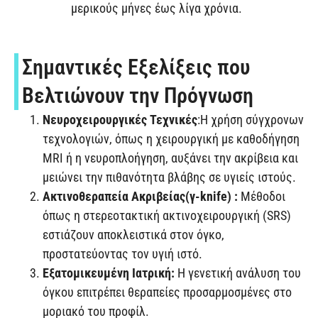
μερικούς μήνες έως λίγα χρόνια.
Σημαντικές Εξελίξεις που
Βελτιώνουν την Πρόγνωση
Νευροχειρουργικές Τεχνικές
:Η χρήση σύγχρονων
τεχνολογιών, όπως η χειρουργική με καθοδήγηση
MRI ή η νευροπλοήγηση, αυξάνει την ακρίβεια και
μειώνει την πιθανότητα βλάβης σε υγιείς ιστούς.
Ακτινοθεραπεία Ακριβείας(γ-
knife
) :
Μέθοδοι
όπως η στερεοτακτική ακτινοχειρουργική (SRS)
εστιάζουν αποκλειστικά στον όγκο,
προστατεύοντας τον υγιή ιστό.
Εξατομικευμένη Ιατρική:
Η γενετική ανάλυση του
όγκου επιτρέπει θεραπείες προσαρμοσμένες στο
μοριακό του προφίλ.