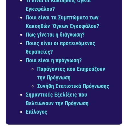
Τι είναι οι Κακοήθεις Ογκοι
Εγκεφάλου?
Ποια είναι τα Συμπτώματα των
Κακοηθών ‘Ογκων Εγκεφάλου?
Πως γίνεται η διάγνωση?
Ποιες είναι οι προτεινόμενες
θεραπείες?
Ποια είναι η πρόγνωση?
Παράγοντες που Επηρεάζουν
την Πρόγνωση
Συνήθη Στατιστικά Πρόγνωσης
Σημαντικές Εξελίξεις που
Βελτιώνουν την Πρόγνωση
Επίλογος