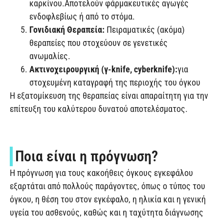
καρκίνου.Αποτελούν φάρμακευτικές αγωγές
ενδοφλεβίως ή από το στόμα.
Γονιδιακή Θεραπεία:
Πειραματικές (ακόμα)
θεραπείες που στοχεύουν σε γενετικές
ανωμαλίες.
Ακτινοχειρουργική (γ-
knife
,
cyberknife
):
για
στοχευμένη καταγραφή της περιοχής του όγκου
Η εξατομίκευση της θεραπείας είναι απαραίτητη για την
επίτευξη του καλύτερου δυνατού αποτελέσματος.
Ποια είναι η πρόγνωση?
Η πρόγνωση για τους κακοήθεις όγκους εγκεφάλου
εξαρτάται από πολλούς παράγοντες, όπως ο τύπος του
όγκου, η θέση του στον εγκέφαλο, η ηλικία και η γενική
υγεία του ασθενούς, καθώς και η ταχύτητα διάγνωσης