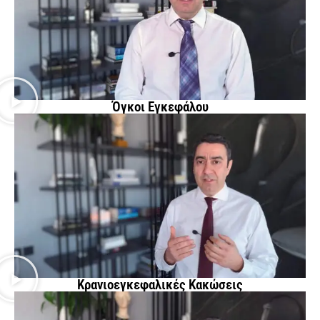
Όγκοι Εγκεφάλου
Κρανιοεγκεφαλικές Κακώσεις