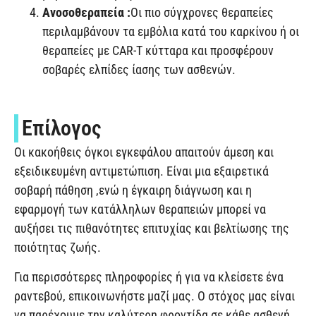
Ανοσοθεραπεία :
Οι πιο σύγχρονες θεραπείες
περιλαμβάνουν τα εμβόλια κατά του καρκίνου ή οι
θεραπείες με CAR-T κύτταρα και προσφέρουν
σοβαρές ελπίδες ίασης των ασθενών.
Επίλογος
Οι κακοήθεις όγκοι εγκεφάλου απαιτούν άμεση και
εξειδικευμένη αντιμετώπιση. Είναι μια εξαιρετικά
σοβαρή πάθηση ,ενώ η έγκαιρη διάγνωση και η
εφαρμογή των κατάλληλων θεραπειών μπορεί να
αυξήσει τις πιθανότητες επιτυχίας και βελτίωσης της
ποιότητας ζωής.
Για περισσότερες πληροφορίες ή για να κλείσετε ένα
ραντεβού, επικοινωνήστε μαζί μας. Ο στόχος μας είναι
να παρέχουμε την καλύτερη φροντίδα σε κάθε ασθενή.