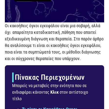
Οι κακοήθεις όγκοι εγκεφάλου είναι μια σοβαρή, αλλά
όχι απαραίτητα καταδικαστική ,πάθηση που απαιτεί
εξειδικευμένη διάγνωση και θεραπεία. Στο παρόν άρθρο
θα αναλύσουμε τι είναι οι κακοήθεις όγκοι εγκεφάλου,
ποια είναι τα συμπτώματά τους, οι μέθοδοι διάγνωσης
και οι σύγχρονες θεραπείες που υπάρχουν.
Πίνακας Περιεχομένων
Μπορείς να μεταβείς στην ενότητα που σε
ενδιαφέρει κάνοντας
Κλικ
στον αντίστοιχο
τίτλο