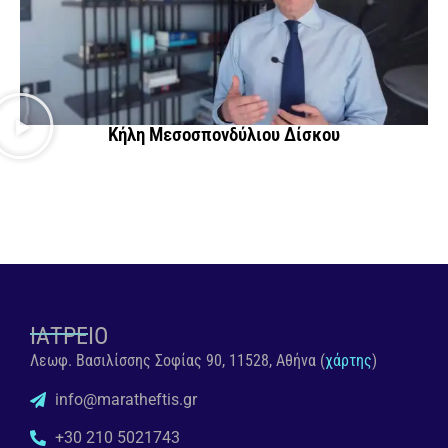
Κήλη Μεσοσπονδύλιου Δίσκου
ΙΑΤΡΕΙΟ
Λεωφ. Βασιλίσσης Σοφίας 90, 11528, Αθήνα (
χάρτης
)
info@maratheftis.gr
+30 210 5021743