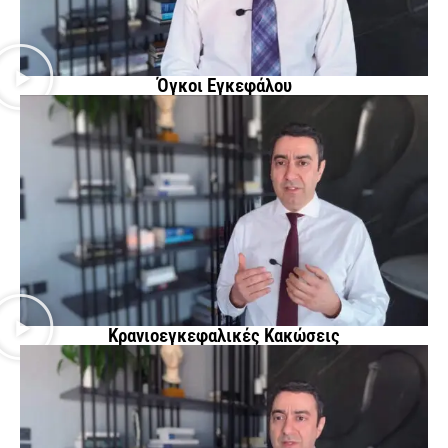
Όγκοι Εγκεφάλου
Κρανιοεγκεφαλικές Κακώσεις