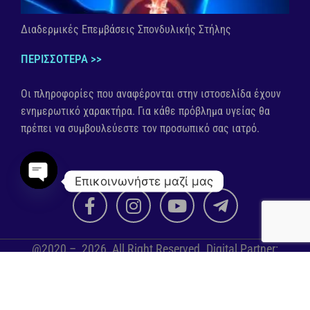
Διαδερμικές Επεμβάσεις Σπονδυλικής Στήλης
ΠΕΡΙΣΣΟΤΕΡΑ >>
Οι πληροφορίες που αναφέρονται στην ιστοσελίδα έχουν
ενημερωτικό χαρακτήρα. Για κάθε πρόβλημα υγείας θα
πρέπει να συμβουλεύεστε τον προσωπικό σας ιατρό.
Επικοινωνήστε μαζί μας
Open chaty
@2020 –
2026
, All Right Reserved. Digital Partner:
scprojects.gr