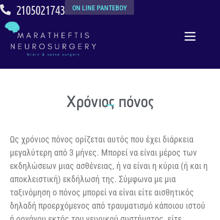
2105021743
ON LINE ΡΑΝΤΕΒΟΥ
Χρόνιος πόνος
Ως χρόνιος πόνος ορίζεται αυτός που έχει διάρκεια
μεγαλύτερη από 3 μήνες. Μπορεί να είναι μέρος των
εκδηλώσεων μιας ασθένειας, ή να είναι η κύρια (ή και η
αποκλειστική) εκδήλωσή της. Σύμφωνα με μια
ταξινόμηση ο πόνος μπορεί να είναι είτε αισθητικός
δηλαδή προερχόμενος από τραυματισμό κάποιου ιστού
ή οργάνου εκτός του νευρικού συστήματος, είτε