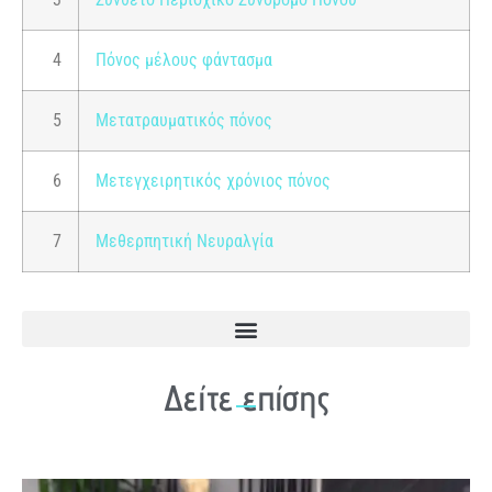
4
Πόνος μέλους φάντασμα
5
Μετατραυματικός πόνος
6
Μετεγχειρητικός χρόνιος πόνος
7
Μεθερπητική Νευραλγία
Κήλη οσφυϊκού δίσκου – Σπονδυλική Στένωση: Νέα Μέθοδος Αντιμετώπισης
Δείτε επίσης