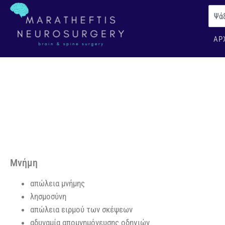
ΑΡ
Μνήμη
απώλεια μνήμης
λησμοσύνη
απώλεια ειρμού των σκέψεων
αδυναμία απομνημόνευσης οδηγιών