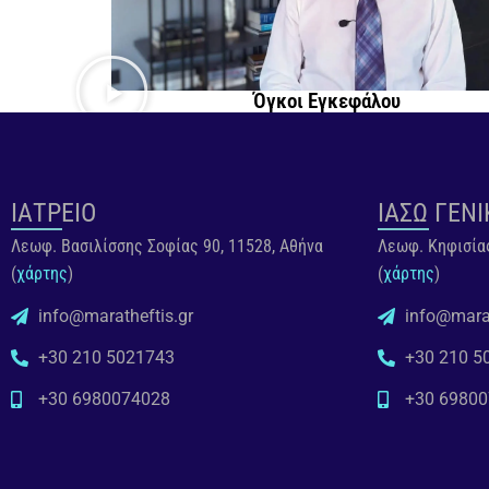
Όγκοι Εγκεφάλου
ΙΑΤΡΕΙΟ
ΙΑΣΩ ΓΕΝΙ
Λεωφ. Βασιλίσσης Σοφίας 90, 11528, Αθήνα
Λεωφ. Κηφισίας
(
χάρτης
)
(
χάρτης
)
info@maratheftis.gr
info@marat
+30 210 5021743
+30 210 5
+30 6980074028
+30 6980