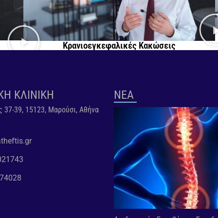
Κρανιοεγκεφαλικές Κακώσεις
ΚΗ ΚΛΙΝΙΚΗ
ΝΕΑ
 37-39, 15123, Μαρούσι, Αθήνα
heftis.gr
021743
074028