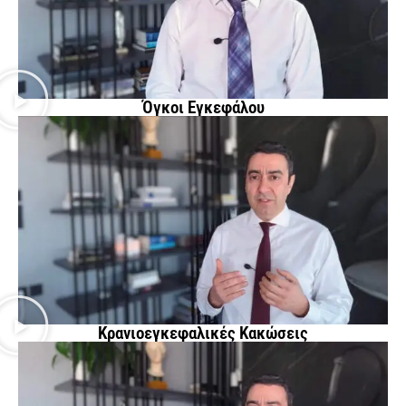
Όγκοι Εγκεφάλου
Κρανιοεγκεφαλικές Κακώσεις