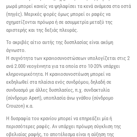
μωρά μπορεί κανείς να ψηλαφίσει τα κενά ανάμεσα στα οστά
(πηγές). Μερικές φορές όμως μπορεί οι ραφές να
σχηματίζονται πρόωρα ή σε ασυμμετρία μεταξύ της
αριστερής και της δεξιάς πλευράς.
Το ακριβές αίτιο αυτής της δυσπλασίας είναι ακόμη
άγνωστο.
Η συχνότητα των κρανιοσυνοστώσεων υπολογίζεται στις 2
ανά 2.000 νεογέννητα για τα οποία στο 10-20% υπάρχει
κληρονομικότητα. Η κρανιοσυνοστέωση μπορεί να
εκδηλωθεί στα πλαίσια ενός συνδρόμου, δηλαδή σε
συνδυασμό με άλλες δυσπλασίες, π.χ. συνδακτυλία
(σύνδρομο Apert), υποπλασία άνω γνάθου (σύνδρομο
Crouzon) κ.α.
Η δυσραφία του κρανίου μπορεί να επηρεάζει μία ή
περισσότερες ραφές. Αν υπάρχει πρόωρη σύγκλιση της
οβελιαίας ραφής, το αποτέλεσμα είναι η αύξηση της