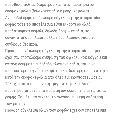
πρόσθιο-οπίσθιας διαμέτρου και τότε παρατηρείται
σκαφοκεφαλία (δολιχοκεφαλία ή μακρυκεφαλία).
Αν συμβεί αμφοτερόπλευρη σύγκλειση της στεφανιαίας
ραφής τότε το αποτέλεσμα είναι μικρότερο αλλά
πεπλατυσμένο κεφάλι, δηλαδή βραχυκεφαλία, που
συναντάται στα πλαίσια άλλων δυσπλασιών, όπως το
σύνδρομο Crouzon.
Πρόωρη μονόπλευρη σύγκλειση της στεφανιαίας ραφής
έχει σαν αποτέλεσμα ανύψωση του οφθαλμικού κόγχου και
έντονη ασυμμετρία, δηλαδή πλαγιοκεφαλία, που είναι
περισσότερο συχνή στα κορίτσια και δεύτερη σε συχνότητα
μετά την σκαφοκεφαλία από όλες τις κρανιοστενώσεις.
Τέλος, σπανιότερη είναι η τριγωνοκεφαλία. Αυτή
παρατηρείται μετά από πρόωρη σύγκλειση της μετωπιαίας
ραφής. Το μέτωπο γίνεται τριγωνικό με μικρή απόσταση
των ματιών.
Πρόωρη σύγκλειση όλων των ραφών έχει σαν αποτέλεσμα