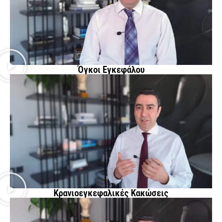
Όγκοι Εγκεφάλου
Κρανιοεγκεφαλικές Κακώσεις