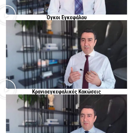
Όγκοι Εγκεφάλου
Κρανιοεγκεφαλικές Κακώσεις