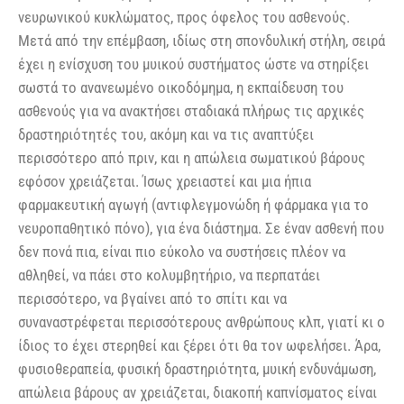
νευρωνικού κυκλώματος, προς όφελος του ασθενούς.
Μετά από την επέμβαση, ιδίως στη σπονδυλική στήλη, σειρά
έχει η ενίσχυση του μυικού συστήματος ώστε να στηρίξει
σωστά το ανανεωμένο οικοδόμημα, η εκπαίδευση του
ασθενούς για να ανακτήσει σταδιακά πλήρως τις αρχικές
δραστηριότητές του, ακόμη και να τις αναπτύξει
περισσότερο από πριν, και η απώλεια σωματικού βάρους
εφόσον χρειάζεται. Ίσως χρειαστεί και μια ήπια
φαρμακευτική αγωγή (αντιφλεγμονώδη ή φάρμακα για το
νευροπαθητικό πόνο), για ένα διάστημα. Σε έναν ασθενή που
δεν πονά πια, είναι πιο εύκολο να συστήσεις πλέον να
αθληθεί, να πάει στο κολυμβητήριο, να περπατάει
περισσότερο, να βγαίνει από το σπίτι και να
συναναστρέφεται περισσότερους ανθρώπους κλπ, γιατί κι ο
ίδιος το έχει στερηθεί και ξέρει ότι θα τον ωφελήσει. Άρα,
φυσιοθεραπεία, φυσική δραστηριότητα, μυική ενδυνάμωση,
απώλεια βάρους αν χρειάζεται, διακοπή καπνίσματος είναι