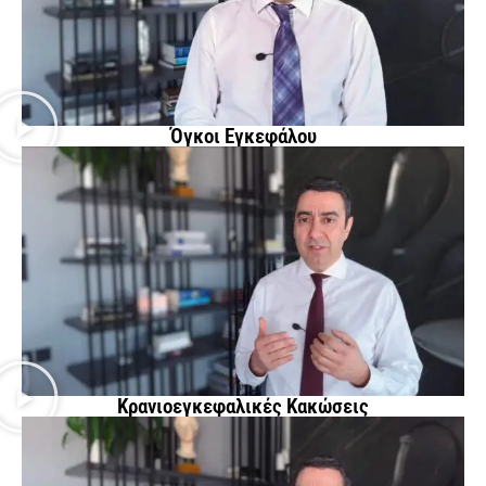
Όγκοι Εγκεφάλου
Κρανιοεγκεφαλικές Κακώσεις