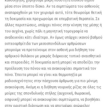
μέσα στον ύποπτο δίσκο. Αν τα συμπτώματα του ασθενούς
αναπαραχθούν με τον χειρισμό αυτό, τότε θεωρούμε θετική
τη δοκιμασία και προχωρούμε σε επεμβατική θεραπεία. Σε
άλλες περιπτώσεις, υπάρχει πόνος στην κίνηση της μέσης ή
του αυχένα, χωρίς πάλι η μαγνητική τομογραφία να
αναδεικνύει κάτι ιδιαίτερο. Αν όμως υπάρχει ικανού βαθμού
οστεοαρθρίτιδα των μεσοσπονδύλιων αρθρώσεων
μπορούμε να προτείνουμε στον ασθενή μια διήθηση του
αρθρικού θυλάκου με μακράς διάρκειας τοπικό αναισθητικό
και στεροειδές. Η δοκιμασία αυτή μπορεί να αποδείξει την
προέλευση του πόνου και να ανακουφίσει σημαντικά τον
πόνο. Έπειτα μπορεί να γίνει και θερμοπηξία με
ραδιοσυχνότητες στην πάσχουσα άρθρωση για πιο μόνιμη
ανακούφιση. Ακόμη κι η διήθηση νευρικής ρίζας σε όλες τις
μοίρες της σπονδυλικής στήλης (αυχενική, θωρακική,
οσφυική) μπορεί να ανακουφίσει συμπτώματα, να βοηθήσει
στην οριστική διάγνωση και να αποτρέψει ανώφελες