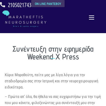
2105021743
ON LINE ΡΑΝΤΕΒΟΥ
Συνέντευξη στην εφημερίδα
Weekend X Press
Κύριε Mαραθεύτη, πείτε μας με λίγα λόγια για την
σταδιοδρομία σας στην Ιατρική και στην νευροχειρουργική
ειδικότερα.
– Πρώτα απ’ όλα, θα ήθελα να σας ευχαριστήσω για την τιμή
που μου κάνετε, φιλοξενώντας μια συνέντευξή μου στην