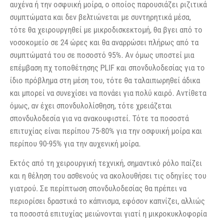
αυχένα ή την οσφυική μοίρα, ο οποίος παρουσιάζει ριζιτικά
συμπτώματα και δεν βελτιώνεται με συντηρητικά μέσα,
τότε θα χειρουργηθεί με μικροδισκεκτομή, θα βγει από το
νοσοκομείο σε 24 ώρες και θα αναρρώσει πλήρως από τα
συμπτώματά του σε ποσοστό 95%. Αν όμως υποστεί μια
επέμβαση πχ τοποθέτησης PLIF και σπονδυλοδεσίας για το
ίδιο πρόβλημα στη μέση του, τότε θα ταλαιπωρηθεί άδικα
και μπορεί να συνεχίσει να πονάει για πολύ καιρό. Αντίθετα
όμως, αν έχει σπονδυλολίσθηση, τότε χρειάζεται
σπονδυλοδεσία για να ανακουφιστεί. Τότε τα ποσοστά
επιτυχίας είναι περίπου 75-80% για την οσφυική μοίρα και
περίπου 90-95% για την αυχενική μοίρα.
Εκτός από τη χειρουργική τεχνική, σημαντικό ρόλο παίζει
και η θέληση του ασθενούς να ακολουθήσει τις οδηγίες του
γιατρού. Σε περίπτωση σπονδυλοδεσίας θα πρέπει να
περιορίσει δραστικά το κάπνισμα, εφόσον καπνίζει, αλλιώς
τα ποσοστά επιτυχίας μειώνονται γιατί η μικροκυκλοφορία