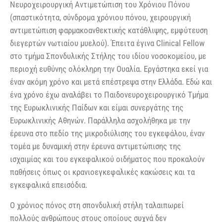
Νευροχειρουργική Αντιμετώπιση του Χρόνιου Πόνου
(σπαστικότητα, σύνδρομα χρόνιου πόνου, χειρουργική
αντιμετώπιση φαρμακοανθεκτικής κατάθλιψης, εμφύτευση
διεγερτών νωτιαίου μυελού). Έπειτα έγινα Clinical Fellow
στο τμήμα Σπονδυλικής Στήλης του ιδίου νοσοκομείου, με
περιοχή ευθύνης ολόκληρη την Ουαλία. Εργάστηκα εκεί για
έναν ακόμη χρόνο και μετά επέστρεψα στην Ελλάδα. Εδώ και
ένα χρόνο έχω αναλάβει το Παιδονευροχειρουργικό Τμήμα
της Ευρωκλινικής Παίδων και είμαι συνεργάτης της
Ευρωκλινικής Αθηνών. Παράλληλα ασχολήθηκα με την
έρευνα στο πεδίο της μικροδιύλισης του εγκεφάλου, έναν
τομέα με δυναμική στην έρευνα αντιμετώπισης της
ισχαιμίας και του εγκεφαλικού οιδήματος που προκαλούν
παθήσεις όπως οι κρανιοεγκεφαλικές κακώσεις και τα
εγκεφαλικά επεισόδια.
Ο χρόνιος πόνος στη σπονδυλική στήλη ταλαιπωρεί
πολλούς ανθρώπους στους οποίους συχνά δεν