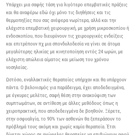
Υπάρχει μια σαφής τάση για λιγότερο επεμβατικές πράξεις
και θα αναφέρω εδώ όχι μόνο τις διηθήσεις και τις
θερμοπηξίες που σας ανέφερα νωρίτερα, αλλά και την
ελάχιστα επεμβατική χειρουργική, με χρήση μικροσκοπίου ή
ενδοσκοπίου, που διευρύνουν τις χειρουργικές ενδείξεις
και επιτρέπουν πχ μια σπονδυλοδεσία να γίνει σε άτομα
μεγαλύτερης ηλικίας με κινητοποίηση εντός 24 ωρών, με
ελάχιστη απώλεια αίματος και μείωση του χρόνου
νοσηλείας.
Ωστόσο, εναλλακτικές θεραπείες υπήρχαν και θα υπάρχουν
πάντα. Ο βελονισμός για παράδειγμα, έχει αποδεδειγμένα,
με έγκυρες μελέτες, σαφή θέση στην ανακούφιση των
συμπτωμάτων, σε αντίθεση με άλλες μεθόδους όπως η
χειροπρακτική, που αποδεδειγμένα δε βοηθούν. Ξέρετε,
στην οσφυαλγία, το 90% των ασθενών θα ξεπεράσουν το
πρόβλημά τους ακόμη και χωρίς καμία θεραπεία. Έτσι
δίνεται χώρος σε ανώφελες θεραπείες να επιβιώνουν αφού