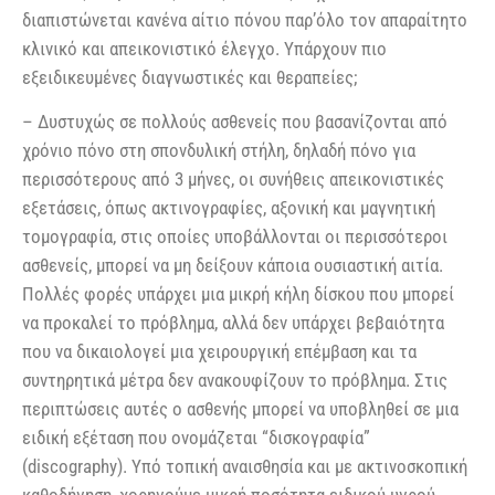
διαπιστώνεται κανένα αίτιο πόνου παρ’όλο τον απαραίτητο
κλινικό και απεικονιστικό έλεγχο. Υπάρχουν πιο
εξειδικευμένες διαγνωστικές και θεραπείες;
– Δυστυχώς σε πολλούς ασθενείς που βασανίζονται από
χρόνιο πόνο στη σπονδυλική στήλη, δηλαδή πόνο για
περισσότερους από 3 μήνες, οι συνήθεις απεικονιστικές
εξετάσεις, όπως ακτινογραφίες, αξονική και μαγνητική
τομογραφία, στις οποίες υποβάλλονται οι περισσότεροι
ασθενείς, μπορεί να μη δείξουν κάποια ουσιαστική αιτία.
Πολλές φορές υπάρχει μια μικρή κήλη δίσκου που μπορεί
να προκαλεί το πρόβλημα, αλλά δεν υπάρχει βεβαιότητα
που να δικαιολογεί μια χειρουργική επέμβαση και τα
συντηρητικά μέτρα δεν ανακουφίζουν το πρόβλημα. Στις
περιπτώσεις αυτές ο ασθενής μπορεί να υποβληθεί σε μια
ειδική εξέταση που ονομάζεται “δισκογραφία”
(discography). Υπό τοπική αναισθησία και με ακτινοσκοπική
καθοδήγηση, χορηγούμε μικρή ποσότητα ειδικού υγρού