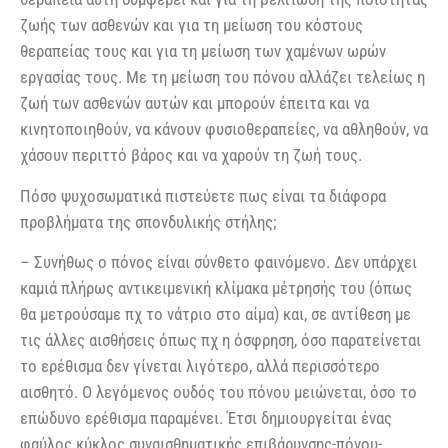
ζωής των ασθενών και για τη μείωση του κόστους
θεραπείας τους και για τη μείωση των χαμένων ωρών
εργασίας τους. Με τη μείωση του πόνου αλλάζει τελείως η
ζωή των ασθενών αυτών και μπορούν έπειτα και να
κινητοποιηθούν, να κάνουν φυσιοθεραπείες, να αθληθούν, να
χάσουν περιττό βάρος και να χαρούν τη ζωή τους.
Πόσο ψυχοσωματικά πιστεύετε πως είναι τα διάφορα
προβλήματα της σπονδυλικής στήλης;
– Συνήθως ο πόνος είναι σύνθετο φαινόμενο. Δεν υπάρχει
καμιά πλήρως αντικειμενική κλίμακα μέτρησής του (όπως
θα μετρούσαμε πχ το νάτριο στο αίμα) και, σε αντίθεση με
τις άλλες αισθήσεις όπως πχ η όσφρηση, όσο παρατείνεται
το ερέθισμα δεν γίνεται λιγότερο, αλλά περισσότερο
αισθητό. Ο λεγόμενος ουδός του πόνου μειώνεται, όσο το
επώδυνο ερέθισμα παραμένει. Έτσι δημιουργείται ένας
φαύλος κύκλος συναισθηματικής επιβάρυνσης-πόνου-