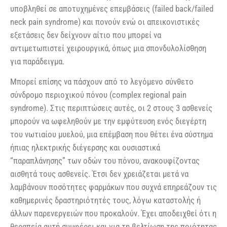
υποβληθεί σε αποτυχημένες επεμβάσεις (failed back/failed
neck pain syndrome) και πονούν ενώ οι απεικονιστικές
εξετάσεις δεν δείχνουν αίτιο που μπορεί να
αντιμετωπιστεί χειρουργικά, όπως μια σπονδυλολίσθηση
για παράδειγμα.
Μπορεί επίσης να πάσχουν από το λεγόμενο σύνθετο
σύνδρομο περιοχικού πόνου (complex regional pain
syndrome). Στις περιπτώσεις αυτές, οι 2 στους 3 ασθενείς
μπορούν να ωφεληθούν με την εμφύτευση ενός διεγέρτη
του νωτιαίου μυελού, μια επέμβαση που θέτει ένα σύστημα
ήπιας ηλεκτρικής διέγερσης και ουσιαστικά
“παραπλάνησης” των οδών του πόνου, ανακουφίζοντας
αισθητά τους ασθενείς. Έτσι δεν χρειάζεται μετά να
λαμβάνουν ποσότητες φαρμάκων που συχνά επηρεάζουν τις
καθημερινές δραστηριότητές τους, λόγω καταστολής ή
άλλων παρενεργειών που προκαλούν. Έχει αποδειχθεί ότι η
θεραπεία αυτή συμφέρει και για τη βελτίωση της ποιότητας