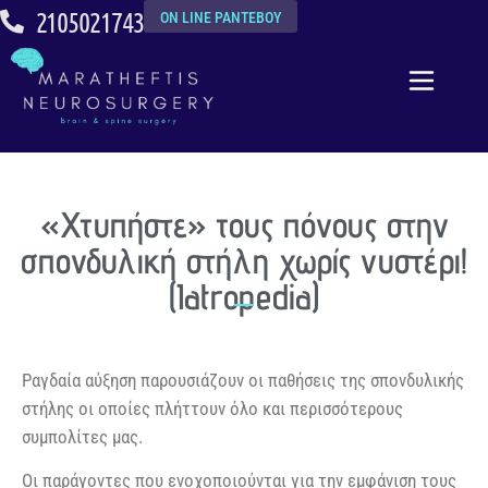
2105021743
ON LINE ΡΑΝΤΕΒΟΥ
«Χτυπήστε» τους πόνους στην
σπονδυλική στήλη χωρίς νυστέρι!
(Iatropedia)
Ραγδαία αύξηση παρουσιάζουν οι παθήσεις της σπονδυλικής
στήλης οι οποίες πλήττουν όλο και περισσότερους
συμπολίτες μας.
Οι παράγοντες που ενοχοποιούνται για την εμφάνιση τους